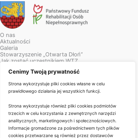
O nas
Aktualności
Galeria
Stowarzyszenie „Otwarta Dłoń”
Jak zostać uczestnikiem WTZ
Kontakt
Cenimy Twoją prywatność
Pracownia gospodarczo-ogrodnicza
Pracownia ogrodniczo-wikliniarska
Strona wykorzystuje pliki cookies własne w celu
Pracownia rękodzieła
prawidłowego działania jej wszystkich funkcji.
Pracownia stolarska
Pracownia sztuki użytkowej
Strona wykorzystuje również pliki cookies podmiotów
Pracownia poligraficzno-introligatorska
trzecich w celu korzystania z zewnętrznych narzędzi
Pracownia technik gospodarczych i użytkowych
analitycznych, marketingowych i społecznościowych.
Pracownia gospodarstwa domowego
Informacje gromadzone za pośrednictwem tych plików
cookies przetwarzane są również przez dostawców