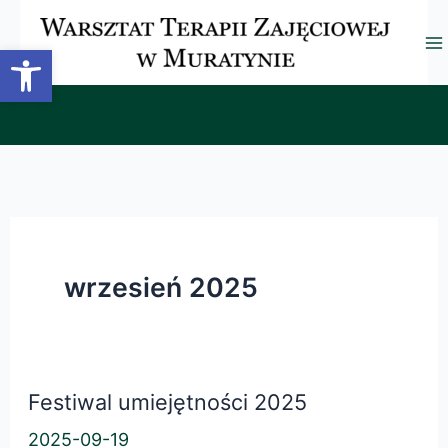
Przejdź
do
Otwórz pasek narzędzi
treści
M
M
wrzesień 2025
Festiwal umiejętności 2025
2025-09-19