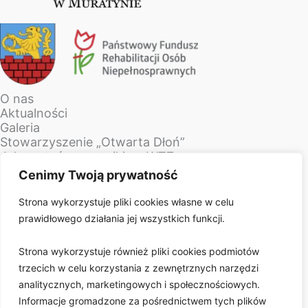
O nas
Aktualności
Galeria
Stowarzyszenie „Otwarta Dłoń”
Jak zostać uczestnikiem WTZ
Kontakt
Cenimy Twoją prywatność
Pracownia gospodarczo-ogrodnicza
Strona wykorzystuje pliki cookies własne w celu
Pracownia ogrodniczo-wikliniarska
prawidłowego działania jej wszystkich funkcji.
Pracownia rękodzieła
Pracownia stolarska
Pracownia sztuki użytkowej
Strona wykorzystuje również pliki cookies podmiotów
Pracownia poligraficzno-introligatorska
trzecich w celu korzystania z zewnętrznych narzędzi
Pracownia technik gospodarczych i użytkowych
analitycznych, marketingowych i społecznościowych.
Pracownia gospodarstwa domowego
Informacje gromadzone za pośrednictwem tych plików